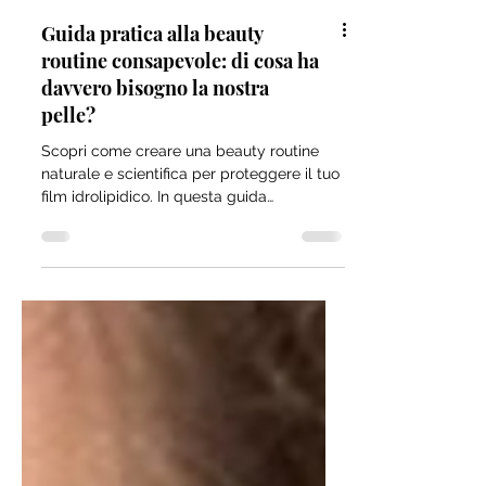
Guida pratica alla beauty
routine consapevole: di cosa ha
davvero bisogno la nostra
pelle?
Scopri come creare una beauty routine
naturale e scientifica per proteggere il tuo
film idrolipidico. In questa guida
analizziamo l'importanza del pH
fisiologico, la differenza tra detersione per
affinità e tensioattivi aggressivi, e il ruolo
chiave di sieri e oli vegetali. Impara a
idratare la pelle dall'interno e a difenderla
da inquinamento e raggi UV con passaggi
mirati per ogni tipo di pelle. Ottimizza la
tua cura del viso con consapevolezza e