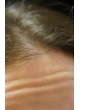
gli attivi funzionali più efficaci — retinoidi,
vitamina C e peptidi — per costruire una
routine consapevole. Impara a proteggere
la barriera cutanea e a stimolare il
turnover cellulare per una pelle sana e
luminosa. La vera prevenzione parte dalla
conoscenza della tua biologia.