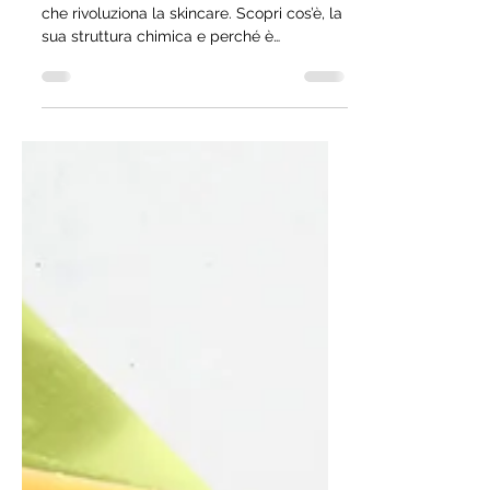
rivoluzionando la bio-cosmesi
Bakuchiol: l’alternativa naturale al retinolo
che rivoluziona la skincare. Scopri cos’è, la
sua struttura chimica e perché è
l’ingrediente anti-age ideale per pelli
sensibili. In questo articolo approfondito
esploriamo come scegliere i migliori
cosmetici, i benefici scientifici e come
usare il bakuchiol nei tuoi spignatti fai-da-
te. Impara a formulare un siero viso
efficace e sicuro anche sotto il sole. La
bellezza naturale non è mai stata così
potente!