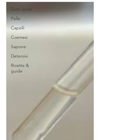
Tutti i post
Pelle
Capelli
Cosmesi
Sapone
Detersivi
Ricette &
guide