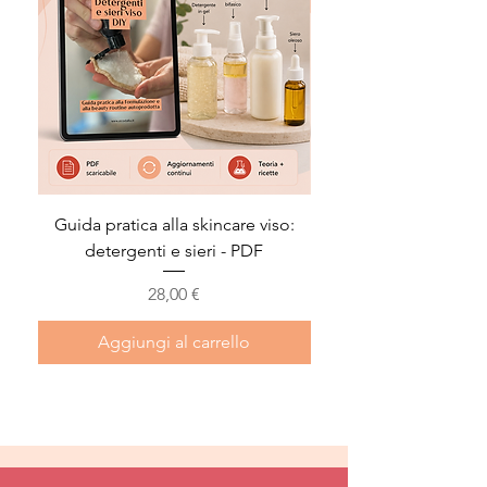
Guida pratica alla skincare viso:
Guida ai deodoranti na
detergenti e sieri - PDF
Prezzo
28,00 €
Aggiungi al carrello