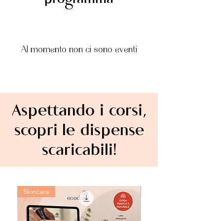
programma
Al momento non ci sono eventi
Aspettando i corsi,
scopri le dispense
scaricabili!
Skincare
Deodorante