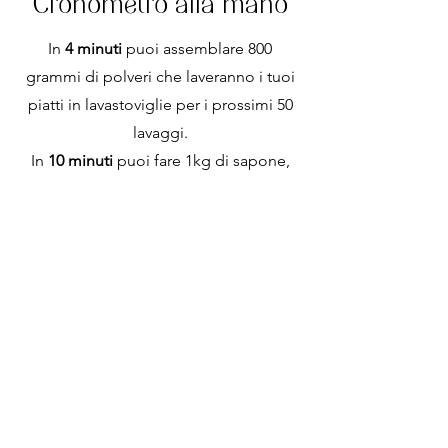
Cronometro alla mano
In
4 minuti
puoi assemblare 800
grammi di polveri che laveranno i tuoi
piatti in lavastoviglie per i prossimi 50
lavaggi.
In
10 minuti
puoi fare 1kg di sapone,
più che sufficiente per i lavaggi
quotidiani di due persone per 6 mesi.
In
15 minuti
realizzi la tua crema,
perfetta per almeno un mese di
applicazioni.
La ricetta perfetta non
esiste ma...
...quando scopri di cosa il tuo corpo ha