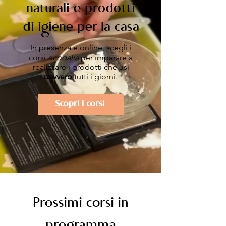
naturali e prodotti
di igiene per la casa
In presenza e online, scegli i
corsi
ecodalia
per imparare a
realizzare i prodotti che usi
davvero
tutti i giorni.
Scopri i corsi
Prossimi corsi in