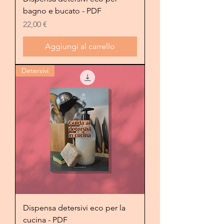
bagno e bucato - PDF
Prezzo
22,00 €
Aggiungi al carrello
Detersivi
Dispensa detersivi eco per la
cucina - PDF