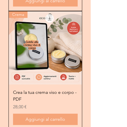
Aggiungi al carrello
Crema
Crea la tua crema viso e corpo -
PDF
Prezzo
28,00 €
Aggiungi al carrello