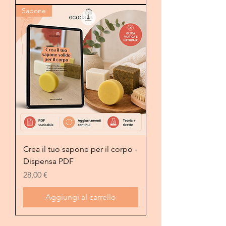
Sapone
Crea il tuo sapone per il corpo -
Dispensa PDF
Prezzo
28,00 €
Aggiungi al carrello