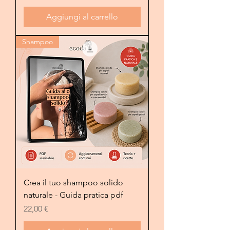
Aggiungi al carrello
Shampoo
Crea il tuo shampoo solido
naturale - Guida pratica pdf
Prezzo
22,00 €