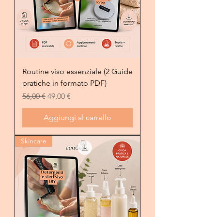
Routine viso essenziale (2 Guide
pratiche in formato PDF)
Prezzo regolare
Prezzo scontato
56,00 €
49,00 €
Aggiungi al carrello
Skincare