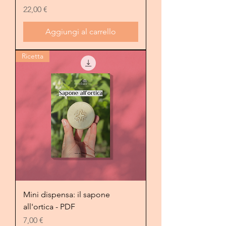
Prezzo
22,00 €
Aggiungi al carrello
Ricetta
Mini dispensa: il sapone
all'ortica - PDF
Prezzo
7,00 €