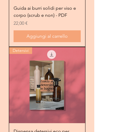
Guida ai burri solidi per viso e
corpo (scrub e non) - PDF
Prezzo
22,00 €
Aggiungi al carrello
Detersivi
Dispensa detersivi eco per