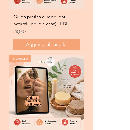
Guida pratica ai repellenti
naturali (pelle e casa) - PDF
Prezzo
28,00 €
Aggiungi al carrello
Skincare