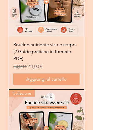
Routine nutriente viso e corpo
(2 Guide pratiche in formato
PDF)
Prezzo regolare
Prezzo scontato
50,00 €
44,00 €
Aggiungi al carrello
Collezione