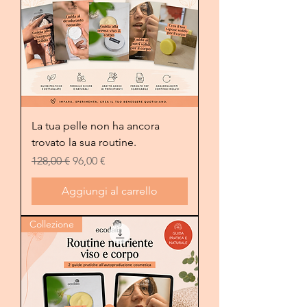
La tua pelle non ha ancora
trovato la sua routine.
Prezzo regolare
Prezzo scontato
128,00 €
96,00 €
Aggiungi al carrello
Collezione