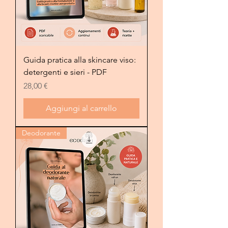
Guida pratica alla skincare viso:
detergenti e sieri - PDF
Prezzo
28,00 €
Aggiungi al carrello
Deodorante