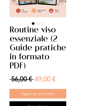
Routine viso
essenziale (2
Guide pratiche
in formato
PDF)
Prezzo
Prezzo
 56,00 € 
49,00 €
regolare
scontato
Aggiungi al carrello