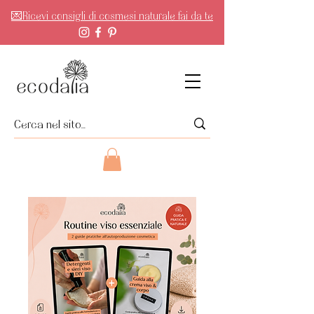
💌Ricevi consigli di cosmesi naturale fai da te