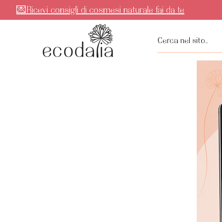
💌Ricevi consigli di cosmesi naturale fai da te