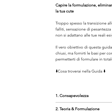
Capire la formulazione, eliminare
la tua cute
Troppo spesso la transizione all
falliti, sensazione di pesantezza
non si adattano alle tue reali es
Il vero obiettivo di questa guida
chiusi, ma fornirti le basi per 
permetterti di formulare in tot
⬇️Cosa troverai nella Guida ⬇️
1. Consapevolezza
Fisiologia di cute e capelli
2. Teoria & Formulazione
specificità e come gestire la 