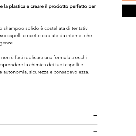
 la plastica e creare il prodotto perfetto per
o shampoo solido è costellata di tentativi
 sui capelli o ricette copiate da internet che
igenze.
 non è farti replicare una formula a occhi
comprendere la chimica dei tuoi capelli e
ale autonomia, sicurezza e consapevolezza.
: Come funzionano, come riconoscerne le
fase di transizione al naturale senza stress.