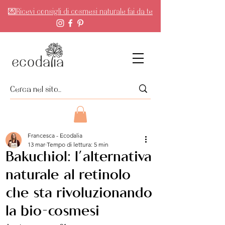
💌Ricevi consigli di cosmesi naturale fai da te
Francesca - Ecodalia
13 mar
Tempo di lettura: 5 min
Bakuchiol: l’alternativa
naturale al retinolo
che sta rivoluzionando
la bio-cosmesi