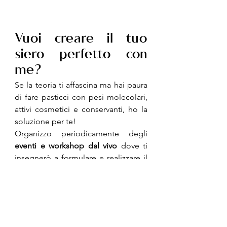
Vuoi creare il tuo 
siero perfetto con 
me?
Se la teoria ti affascina ma hai paura 
di fare pasticci con pesi molecolari, 
attivi cosmetici e conservanti, ho la 
soluzione per te!
Organizzo periodicamente degli 
eventi e workshop dal vivo
 dove ti 
insegnerò a formulare e realizzare il 
tuo 
siero viso personalizzato 
all'acido ialuronico
. Porterai a casa 
un prodotto professionale, creato 
con le tue mani e su misura per le 
esigenze della tua pelle.