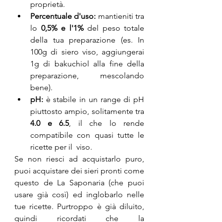
proprietà.
Percentuale d'uso:
 mantieniti tra 
lo 
0,5% e l'1%
 del peso totale 
della tua preparazione (es. In 
100g di siero viso, aggiungerai 
1g di bakuchiol alla fine della 
preparazione, mescolando 
bene).
pH:
 è stabile in un range di pH 
piuttosto ampio, solitamente tra 
4.0 e 6.5
, il che lo rende 
compatibile con quasi tutte le 
ricette per il  viso.
Se non riesci ad acquistarlo puro, 
puoi acquistare dei sieri pronti come 
questo de La Saponaria (che puoi 
usare già così) ed inglobarlo nelle 
tue ricette. Purtroppo è già diluito, 
quindi ricordati che la 