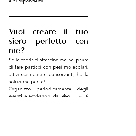
e di risponderti!
Vuoi creare il tuo 
siero perfetto con 
me?
Se la teoria ti affascina ma hai paura 
di fare pasticci con pesi molecolari, 
attivi cosmetici e conservanti, ho la 
soluzione per te!
Organizzo periodicamente degli 
eventi e workshop dal vivo
 dove ti 
insegnerò a formulare e realizzare il 
tuo 
siero viso personalizzato 
all'acido ialuronico
. Porterai a casa 
un prodotto professionale, creato 
con le tue mani e su misura per le 