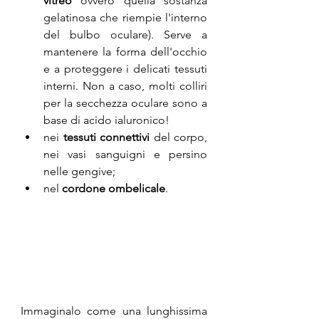
vitreo
 ovvero quella sostanza 
gelatinosa che riempie l'interno 
del bulbo oculare). Serve a 
mantenere la forma dell'occhio 
e a proteggere i delicati tessuti 
interni. Non a caso, molti colliri 
per la secchezza oculare sono a 
base di acido ialuronico!
nei
 tessuti connettivi 
del corpo, 
nei vasi sanguigni e persino 
nelle gengive;
nel 
cordone ombelicale
.
Immaginalo come una lunghissima 