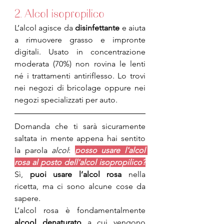
2. 
Alcol isopropilico
L’alcol agisce da 
disinfettante
 e aiuta 
a rimuovere grasso e impronte 
digitali. Usato in concentrazione 
moderata (70%) non rovina le lenti 
né i trattamenti antiriflesso. Lo trovi 
nei negozi di bricolage oppure nei 
negozi specializzati per auto.
Domanda che ti sarà sicuramente 
saltata in mente appena hai sentito 
la parola 
alcol
: 
posso usare l'alcol 
rosa al posto dell'alcol isopropilico?
Sì, 
puoi usare l’alcol rosa
 nella 
ricetta, ma ci sono alcune cose da 
sapere.
L’alcol rosa è fondamentalmente 
alcool denaturato
 a cui vengono 