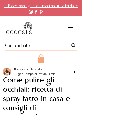
💌Ricevi consigli di cosmesi naturale fai da te
Francesca - Ecodalia
12 gen
Tempo di lettura: 4 min
Come pulire gli
occhiali: ricetta di
spray fatto in casa e
consigli di