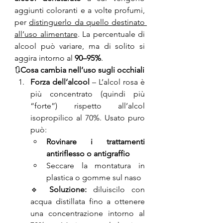
aggiunti coloranti e a volte profumi, 
per 
distinguerlo da quello destinato 
all’uso alimentare
. La percentuale di 
alcool può variare, ma di solito si 
aggira intorno al 
90–95%
.
🔃
Cosa cambia nell’uso sugli occhiali
Forza dell’alcool
 – L’alcol rosa è 
più concentrato (quindi più 
“forte”) rispetto all’alcol 
isopropilico al 70%. Usato puro 
può:
Rovinare i trattamenti 
antiriflesso o antigraffio
Seccare la montatura in 
plastica o gomme sul naso
🔹 
Soluzione:
 diluiscilo con 
acqua distillata fino a ottenere 
una concentrazione intorno al 