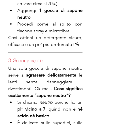
arrivare circa al 70%)
Aggiungi 
1 goccia di sapone 
neutro
Procedi come al solito con 
flacone spray e microfibra
Così ottieni un detergente sicuro, 
efficace e un po’ più profumato! 🌸
3. 
Sapone neutro
Una sola goccia di sapone neutro 
serve a 
sgrassare delicatamente
 le 
lenti senza danneggiare i 
rivestimenti. Ok ma... 
Cosa significa 
esattamente “sapone neutro”?
Si chiama 
neutro
 perché ha un 
pH vicino a 7
, quindi non è 
né 
acido né basico
.
È delicato sulle superfici, sulla 