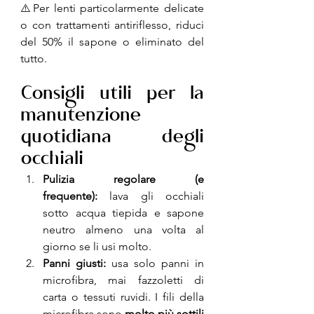
⚠️Per lenti particolarmente delicate 
o con trattamenti antiriflesso, riduci 
del 50% il sapone o eliminato del 
tutto.
Consigli utili per la 
manutenzione 
quotidiana degli 
occhiali
Pulizia regolare (e 
frequente):
 lava gli occhiali 
sotto acqua tiepida e sapone 
neutro almeno una volta al 
giorno se li usi molto.
Panni giusti:
 usa solo panni in 
microfibra, mai fazzoletti di 
carta o tessuti ruvidi. I fili della 
microfibra sono 
molto più sottili 