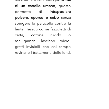
di un capello umano
, questo 
permette di 
intrappolare 
polvere, sporco e sebo
 senza 
spingere le particelle contro la 
lente. Tessuti come fazzoletti di 
carta, cotone ruvido o 
asciugamani lasciano micro-
graffi invisibili che col tempo 
rovinano i trattamenti delle lenti. 
Inoltre, la microfibra non lascia 
pelucchi, filamenti o aloni sulle 
lenti. Usata asciutta, o anche se 
leggermente umida, la 
microfibra asciuga bene senza 
creare striature.
Conservazione sicura:
 riponi 
sempre gli occhiali in un 
astuccio rigido per evitare al 