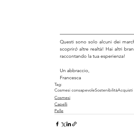
Questi sono solo alcuni dei march
scoprir
ò
 altre realtà! Hai altri b
raccontando la tua esperienza!
Un abbraccio, 
Francesca 
Tag:
Cosmesi consapevole
Sostenibilità
Acquisti
Cosmesi
Capelli
Pelle