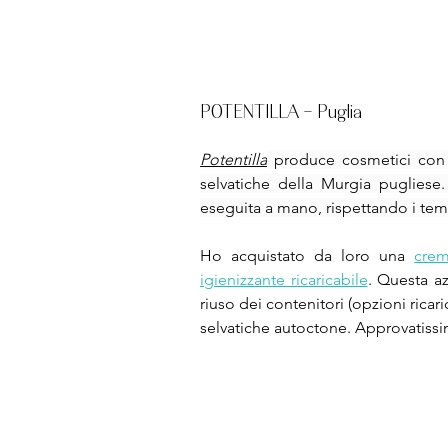
POTENTILLA - Puglia
Potentilla
 produce cosmetici con est
selvatiche della Murgia pugliese
eseguita a mano, rispettando i temp
Ho acquistato da loro una 
cre
igienizzante ricaricabile
. Questa az
riuso dei contenitori (opzioni ricaric
selvatiche autoctone. Approvatiss