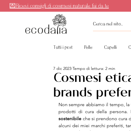
💌Ricevi consigli di cosmesi naturale fai da te
Tutti i post
Pelle
Capelli
C
7 dic 2023
Tempo di lettura: 2 min
Ricette & guide
Cosmesi etica
brands prefer
Non sempre abbiamo il tempo, la v
prodotti di cura della persona. 
sostenibile
 che si prendono cura di
alcuni dei miei marchi preferiti, ta