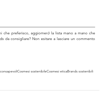
i che preferisco, aggiorner
ò
 la lista mano a mano che 
rands da consigliare? Non esitare a lasciare un commento 
 consapevoli
Cosmesi sostenibile
Cosmesi etica
Brands sostenibili