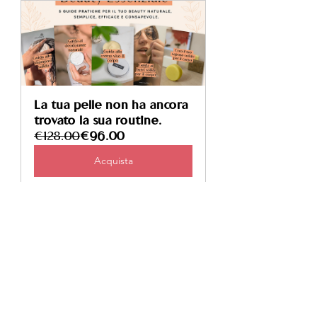
La tua pelle non ha ancora 
trovato la sua routine.
€128.00
€96.00
Acquista
Tag:
Autoproduzione
Fai da te
Ricetta
Sapone
Ricette & guide
Sapone