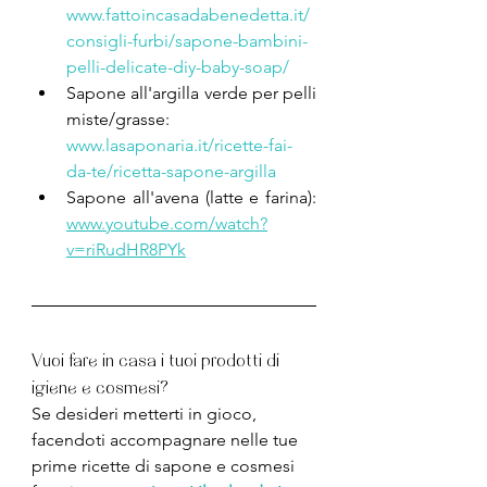
www.fattoincasadabenedetta.it/
consigli-furbi/sapone-bambini-
pelli-delicate-diy-baby-soap/
Sapone all'argilla verde per pelli 
miste/grasse: 
www.lasaponaria.it/ricette-fai-
da-te/ricetta-sapone-argilla
Sapone all'avena (latte e farina): 
www.youtube.com/watch?
v=riRudHR8PYk
Vuoi fare in casa i tuoi prodotti di 
igiene e cosmesi?
Se desideri metterti in gioco, 
facendoti accompagnare nelle tue 
prime ricette di sapone e cosmesi 