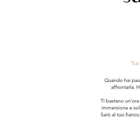
"La 
Quando hai paur
affrontarla. 
Ti bastano un'ora
immersione e solo
Sarò al tuo fianc