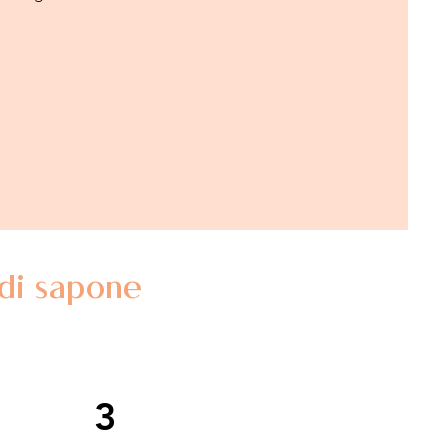
 di sapone
3