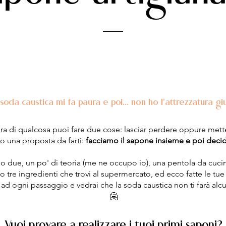
soda caustica mi fa paura e poi... non ho l'attrezzatura gi
a di qualcosa puoi fare due cose: lasciar perdere oppure metter
Ho una proposta da farti:
facciamo il sapone insieme e poi decidi
 o due, un po' di teoria (me ne occupo io), una pentola da cucin
 tre ingredienti che trovi al supermercato, ed ecco fatte le tu
o ad ogni passaggio e vedrai che la soda caustica non ti farà al
🤗