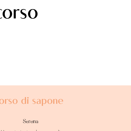
corso
corso di sapone
Serena