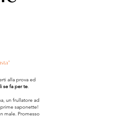
usta"
ti alla prova ed
 se fa per te
.
a, un frullatore ad
e prime saponette!
cun male. Promesso