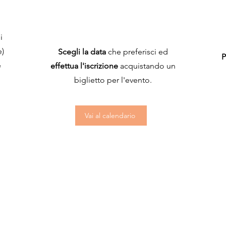
i
e)
Scegli la data
che preferisci ed
P
e
effettua l'iscrizione
acquistando un
biglietto per l'evento.
Vai al calendario