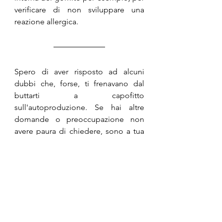
verificare di non sviluppare una 
reazione allergica.
Spero di aver risposto ad alcuni 
dubbi che, forse, ti frenavano dal 
buttarti a capofitto 
sull'autoproduzione. Se hai altre 
domande o preoccupazione non 
avere paura di chiedere, sono a tua 
disposizione! E se desideri metterti 
in gioco, facendoti accompagnare 
nelle tue prime ricette di sapone e 
cosmesi fatta in casa, 
qui trovi il 
calendario aggiornato dei corsi
.
Se invece preferisci lavorare in 
autonomia, sotto questo articolo 