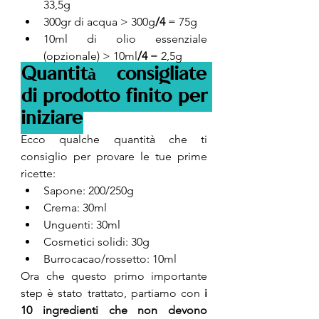
33,5g
300gr di acqua > 300g
/4 
= 75g
10ml di olio essenziale 
(opzionale) > 10ml
/4
 = 2,5g
Quantità consigliate 
di prodotto finito per 
iniziare
Ecco qualche quantità che ti 
consiglio per provare le tue prime 
ricette: 
Sapone: 200/250g
Crema: 30ml
Unguenti: 30ml
Cosmetici solidi: 30g
Burrocacao/rossetto: 10ml
Ora che questo primo importante 
step è stato trattato, partiamo con 
i 
10 ingredienti che non devono 