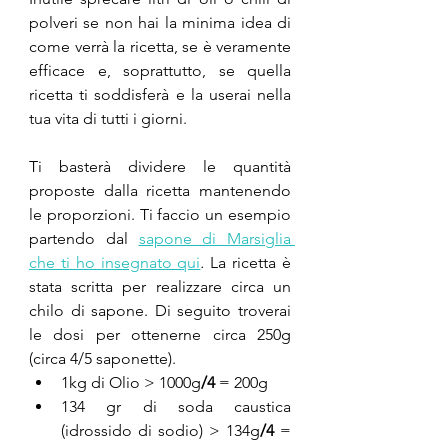
polveri se non hai la minima idea di 
come verrà la ricetta, se è veramente 
efficace e, soprattutto, se quella 
ricetta ti soddisferà e la userai nella 
tua vita di tutti i giorni. 
Ti basterà dividere le quantità 
proposte dalla ricetta mantenendo 
le proporzioni. Ti faccio un esempio 
partendo dal 
sapone di Marsiglia 
che ti ho insegnato qui
. 
La ricetta è 
stata scritta per realizzare circa un 
chilo di sapone. Di seguito troverai 
le dosi per ottenerne circa 250g 
(circa 4/5 saponette).
1kg di Olio > 1000g
/4
 = 200g
134 gr di soda caustica 
(idrossido di sodio) > 134g
/4
 = 