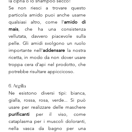
la cipria o lo shampoo secco!
Se non riesci a trovare questo 
particola amido puoi anche usarne 
qualsiasi altro, come l'
amido di 
mais
, che ha una consistenza 
vellutata, davvero piacevole sulla 
pelle. Gli amidi svolgono un ruolo 
importante nell'
addensare
 la nostra 
ricetta, in modo da non dover usare 
troppa cera d'api nel prodotto, che 
potrebbe risultare appiccicoso.
6. Argilla
Ne esistono diversi tipi: bianca, 
gialla, rossa, rosa, verde... Si può 
usare per realizzare delle maschere 
purificanti
 per il viso, come 
cataplasma per i muscoli doloranti, 
nella vasca da bagno per una 