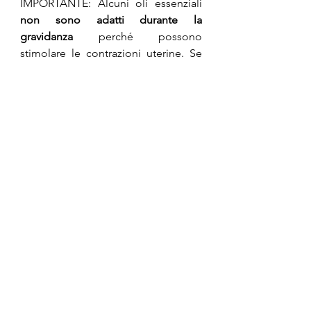
IMPORTANTE: Alcuni oli essenziali 
non sono adatti durante la 
gravidanza
 perché possono 
stimolare le contrazioni uterine. Se 
sei incinta, studia attentamente gli 
oli essenziali se vuoi utilizzarli o, 
meglio, evita del tutto di usarli. Gli 
oli essenziali di agrumi sono 
fotosensibilizzanti
 e non devono 
essere utilizzati in caso di 
esposizione diretta al sole.
8. Vitamina E
La vitamina E (tocoferolo) è un 
antiossidante
. Viene utilizzato per 
rallentare l'irrancidimento degli oli
 e 
per prolungare la durata di 
conservazione dei
 prodotti con fase 
oleosa
. Spesso si dice che è 