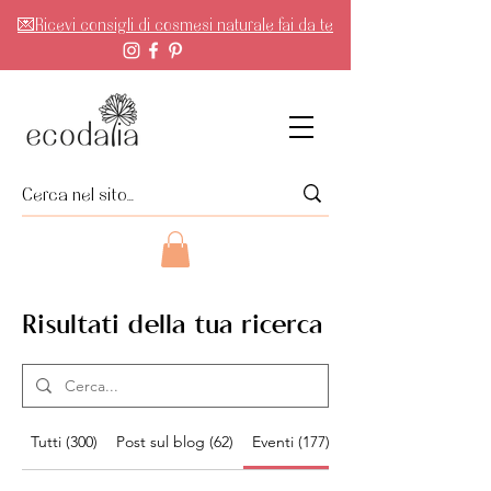
💌Ricevi consigli di cosmesi naturale fai da te
Risultati della tua ricerca
Tutti (300)
Post sul blog (62)
Eventi (177)
Altre pagine (40)