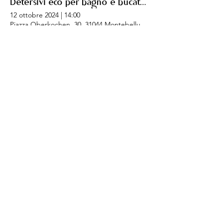
Detersivi eco per bagno e bucato - Montebelluna
12 ottobre 2024
|
14:00
Piazza Oberkochen, 30, 31044 Montebelluna TV, Italia
Biglietti: 0,00 €
ONLINE - Detersivi eco per la cucina
22 ottobre 2024
|
16:00
Biglietti: 0,00 €
Detersivi eco per la cucina - Vittorio Veneto
25 ottobre 2024
|
16:00
Via Pra' del Vesco, 8, 31029 Vittorio Veneto TV, Italia
Biglietti: 0,00 €
/
1
15
FAQs (domande frequenti)
francesca@ecodalia.it