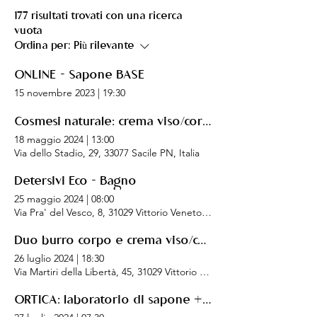
177 risultati trovati con una ricerca
vuota
Ordina per:
Più rilevante
ONLINE - Sapone BASE
15 novembre 2023
|
19:30
Cosmesi naturale: crema viso/corpo (emulsione) - Sacile
18 maggio 2024
|
13:00
Via dello Stadio, 29, 33077 Sacile PN, Italia
Detersivi Eco - Bagno
25 maggio 2024
|
08:00
Via Pra' del Vesco, 8, 31029 Vittorio Veneto TV, Italia
Duo burro corpo e crema viso/corpo (emulsione) - Vittorio Veneto
26 luglio 2024
|
18:30
Via Martiri della Libertà, 45, 31029 Vittorio Veneto TV, Italia
ORTICA: laboratorio di sapone + pranzo in montagna