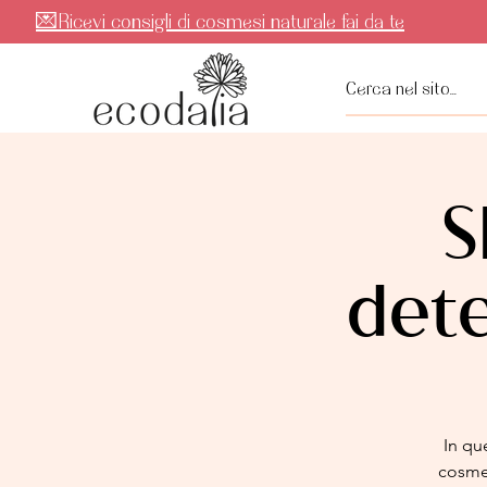
💌Ricevi consigli di cosmesi naturale fai da te
S
dete
In qu
cosmet