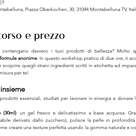
CET
ntebelluna, Piazza Oberkochen, 30, 31044 Montebelluna TV, Ital
 corso e prezzo
a contengano davvero i tuoi prodotti di bellezza? Molto s
o formule anonime
. In questo workshop pratico di due ore, ti a
coprire quegli strani ingredienti scritti in etichetta ed impara
 misura per te!
 insieme
dotti essenziali, studiati per lavorare in sinergia e donare 
o (30ml)
: un gel fresco e delicatissimo a base acquosa. Gra
bile derivato dallo zucchero), pulisce la pelle in profondità 
come creare una texture perfetta usando la gomma naturale e co