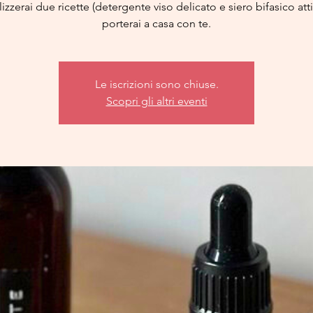
lizzerai due ricette (detergente viso delicato e siero bifasico att
porterai a casa con te.
Le iscrizioni sono chiuse.
Scopri gli altri eventi