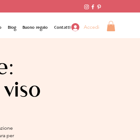
Accedi
o
Blog
Buono regalo
Contatti
e:
 viso
azione
ura per