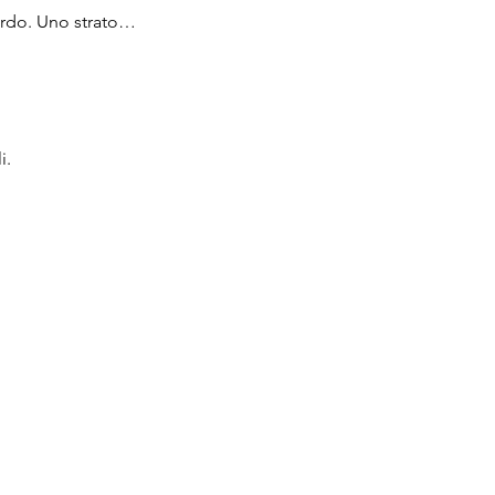
uardo. Uno strato…
i.