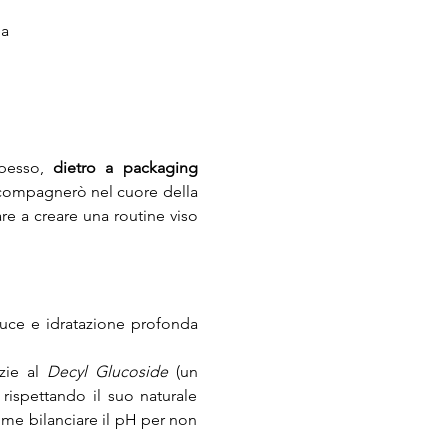
ia
pesso, 
dietro a packaging 
ccompagnerò nel cuore della 
re a creare una routine viso 
luce e idratazione profonda 
zie al 
Decyl Glucoside
 (un 
rispettando il suo naturale 
me bilanciare il pH per non 