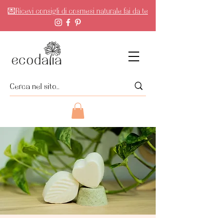
💌Ricevi consigli di cosmesi naturale fai da te