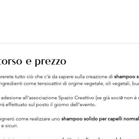
 corso e prezzo
erete tutto ciò che c'è da sapere sulla creazione di
shampoo sol
ngredienti come tensioattivi di orgine vegetale, oli vegetali, burr
adesione all'associazione Spazio Creattivo (se già sociə non é
à effettuato sul posto il giorno dell'evento.
segnerò come realizzare uno
shampoo solido per capelli normali
e sicuri.