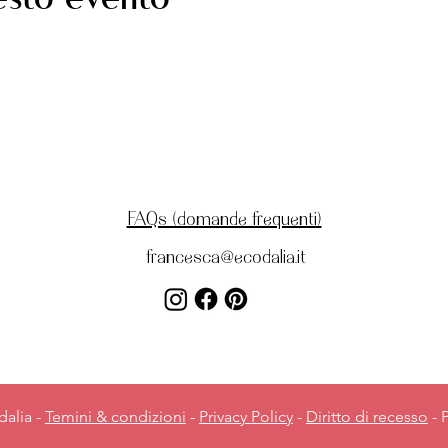
esto evento
FAQs (domande frequenti)
francesca@ecodalia.it
dalia -
Temini & condizioni
-
Privacy Policy
-
Diritto di recesso
- 