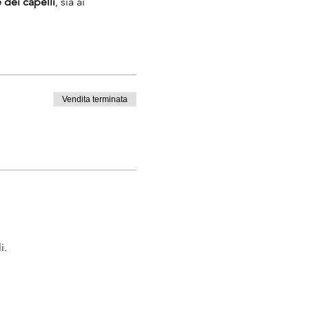
 dei capelli
, sia ai
ofondire le loro conoscenze
i verrà inviata alla fine
sa in completa autonomia!
Vendita terminata
i.