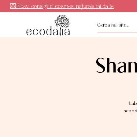
💌Ricevi consigli di cosmesi naturale fai da te
Sham
Lab
scopri