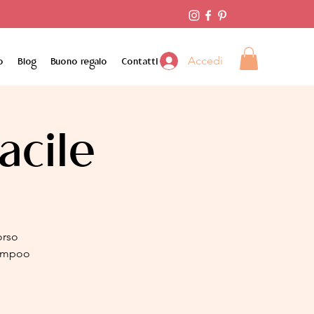
Accedi
o
Blog
Buono regalo
Contatti
acile
orso
shampoo