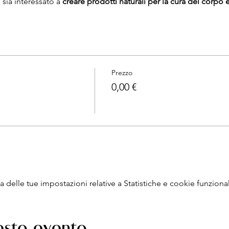
 sia interessato a
creare prodotti naturali per la cura del corpo e
mai fatto cosmesi fai-da-te, sia agli esperti che vogliono appr
e.
 le informazioni spiegate ed approfondimenti sugli shampoo solid
on ti perderai niente e potrai continuare a sperimentare a ca
Prezzo
0,00 €
delle tue impostazioni relative a Statistiche e cookie funzional