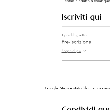
Il corso è adatto a chiunque
principianti che non hanno 
e sperimentare nuove ricett
Iscriviti qui
Una
dispensa PDF
con tutte
del corso. In questo modo n
Tipo di biglietto
Pre-iscrizione
Scopri di più
Google Maps è stato bloccato a causa 