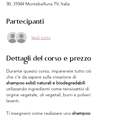
30, 31044 Montebelluna TV, Italia
Partecipanti
Vedi tutto
Dettagli del corso e prezzo
Durante questo corso, imparerete tutto ciò
che c'è da sapere sulla creazione di
shampoo solidi naturali e biodegradabili
utilizzando ingredienti come tensioattivi di
orgine vegetale, oli vegetali, burri e polveri
lavanti.
Ti insegnerò come realizzare uno
shampoo
solido per capelli normali
, utilizzando metodi
semplici e sicuri.
Il corso è adatto a chiunque sia interessato a