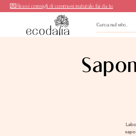
💌Ricevi consigli di cosmesi naturale fai da te
Sapon
Labo
sapon