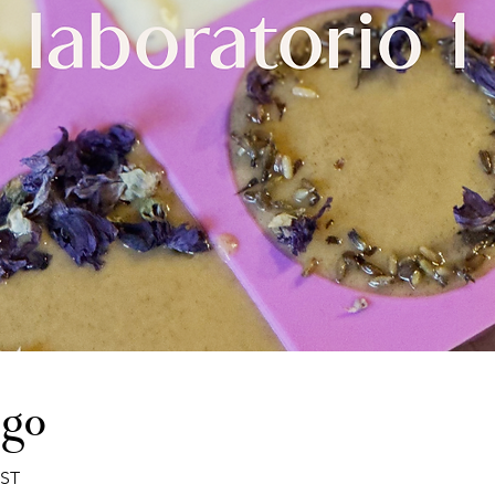
ogo
EST