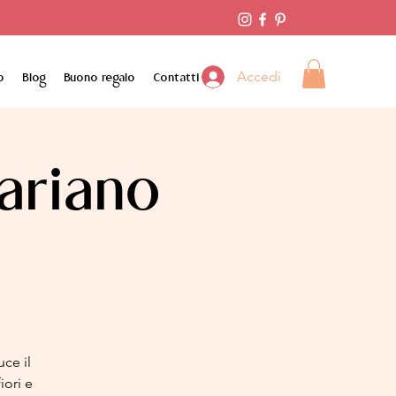
Accedi
o
Blog
Buono regalo
Contatti
ariano
ce il
iori e