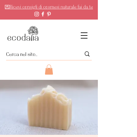
💌Ricevi consigli di cosmesi naturale fai da te