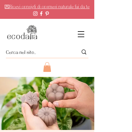
💌Ricevi consigli di cosmesi naturale fai da te