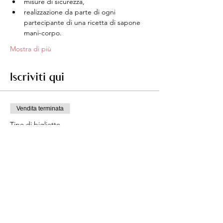
misure di sicurezza,
realizzazione da parte di ogni 
partecipante di una ricetta di sapone 
mani-corpo.
Mostra di più
Iscriviti qui
Vendita terminata
Tipo di biglietto
Pre-iscrizione
Scopri di più
Prezzo
0,00 €