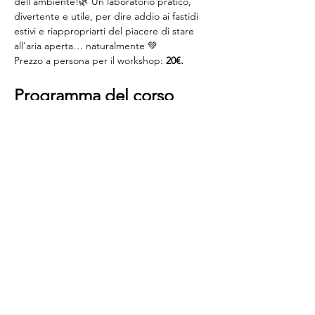
dell’ambiente!🌿 Un laboratorio pratico, 
divertente e utile, per dire addio ai fastidi 
estivi e riappropriarti del piacere di stare 
all’aria aperta… naturalmente 💚
Prezzo a persona per il workshop: 
20€.
Programma del corso
Durante questo workshop:
scopriremo quali sono i 
principi attivi 
davvero efficaci
 contro gli insetti;
Mostra di più
Condividi questo evento