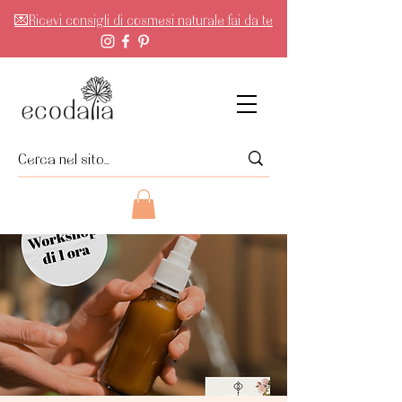
💌Ricevi consigli di cosmesi naturale fai da te