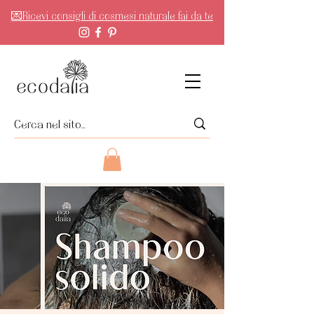
💌Ricevi consigli di cosmesi naturale fai da te