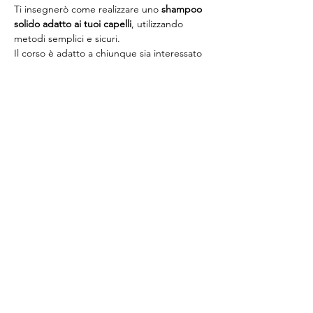
Ti insegnerò come realizzare uno 
shampoo 
solido adatto ai tuoi capelli
, utilizzando 
metodi semplici e sicuri.
Il corso è adatto a chiunque sia interessato 
a 
creare prodotti naturali per la cura del 
corpo e dei capelli
, sia ai principianti che 
non hanno mai fatto cosmesi fai-da-te, sia 
agli esperti che vogliono approfondire le 
loro conoscenze e sperimentare nuove 
ricette.
Mostra di più
Condividi questo evento
FAQs (domande frequenti)