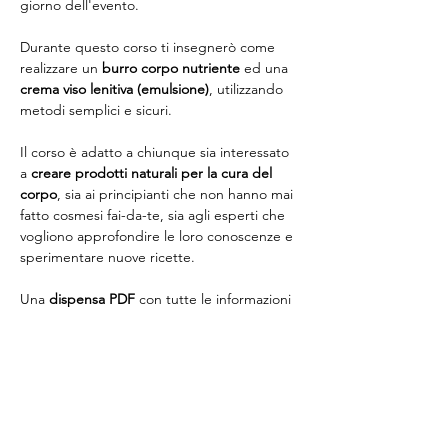
giorno dell'evento.
Durante questo corso ti insegnerò come 
realizzare un 
burro corpo nutriente 
ed una 
crema viso lenitiva (emulsione)
, utilizzando 
metodi semplici e sicuri.
Il corso è adatto a chiunque sia interessato 
a 
creare prodotti naturali per la cura del 
corpo
, sia ai principianti che non hanno mai 
fatto cosmesi fai-da-te, sia agli esperti che 
vogliono approfondire le loro conoscenze e 
sperimentare nuove ricette.
Una 
dispensa PDF
 con tutte le informazioni 
spiegate ed approfondimenti sulle creme 
verrà inviata alla fine del corso. In questo 
modo non ti perderai niente e potrai 
continuare a sperimentare a casa in 
completa autonomia!
Se…