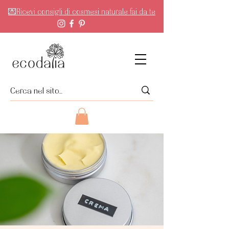
💌Ricevi consigli di cosmesi naturale fai da te