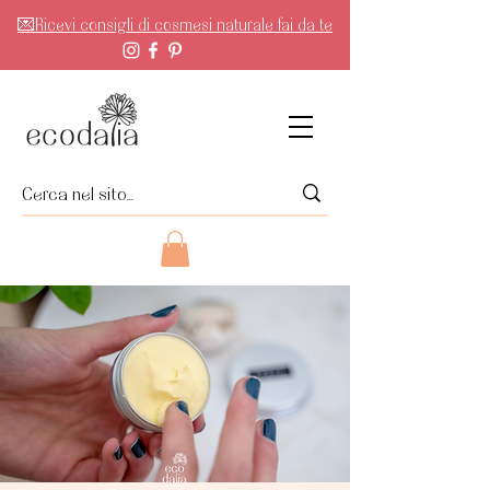
💌Ricevi consigli di cosmesi naturale fai da te