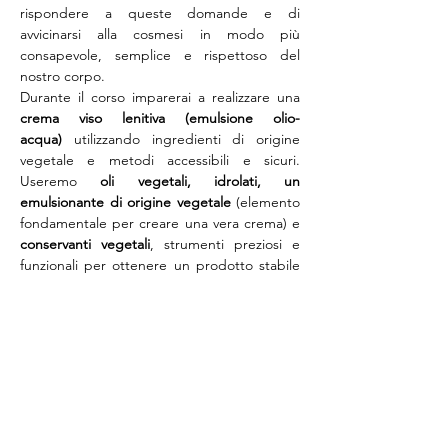
rispondere a queste domande e di 
avvicinarsi alla cosmesi in modo più 
consapevole, semplice e rispettoso del 
nostro corpo.
Durante il corso imparerai a realizzare una 
crema viso lenitiva (emulsione olio-
acqua)
 utilizzando ingredienti di origine 
vegetale e metodi accessibili e sicuri. 
Useremo 
oli vegetali, idrolati, un 
emulsionante di origine vegetale
 (elemento 
fondamentale per creare una vera crema) e 
conservanti vegetali
, strumenti preziosi e 
funzionali per ottenere un prodotto stabile 
e sicuro, non nemici da temere ma alleati da 
conoscere.
Autoprodurre una crema viso significa:
capire davvero 
cosa stai usando sulla 
tua pelle
Mostra di più