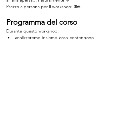
all’aria aperta… naturalmente 💚
Prezzo a persona per il workshop: 
35€.
Programma del corso
Durante questo workshop:
analizzeremo insieme cosa contengono 
i 
repellenti in commercio: 
parleremo di 
impatto ambientale e di come evitare 
ingredienti inutili o dannosi;
Mostra di più
Condividi questo evento